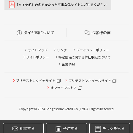
タイヤ館について
お客様の声
サイトマップ
リンク
プライバシーポリシー
サイトポリシー
特定整備に関する弊社取組について
企業情報
ブリヂストンタイヤサイト
ブリヂストンホイールサイト
タイヤ点検・安全点検/タイヤ履き替え/オイル交換/その他
ピット作業の予約
オンラインストア
クローク契約会員専用タイヤ履き替え※タイヤ履き替えを
希望のクローク契約会員の方はこちらを選択ください
Copyright © 2024 Bridgestone Retail Co.,Ltd. All rights Reserved.
本日のタイヤ履き替え順番待ち予約 ※クローク契約会員の
方はご利用いただけません
相談する
予約する
チラシを見る