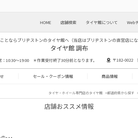
HOME
店舗検索
タイヤ館について
Web
ことならブリヂストンのタイヤ館へ（当店はブリヂストンの直営店にな
タイヤ館 調布
〒182-002
常：10:30～19:00 ＊作業受付終了30分前となります。
せ
セール・クーポン情報
商品情報
タイヤ・ホイール専門店のタイヤ館
都道府県から探す
店舗おススメ情報
の･･･