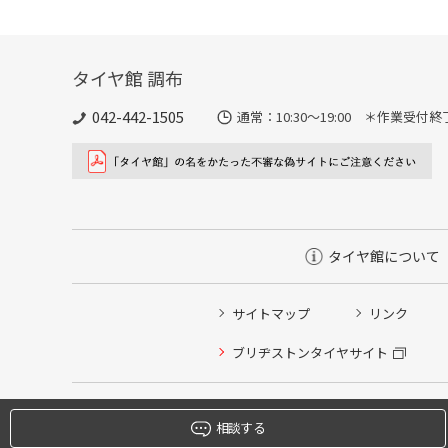
タイヤ館 調布
042-442-1505
通常：10:30～19:00 ＊作業受付
タイヤ館について
サイトマップ
リンク
タイヤ点検・安全点検/タイヤ履き替え/オイル交換/その
ブリヂストンタイヤサイト
クローク契約会員専用タイヤ履き替え※タイヤ履き替えを
本日のタイヤ履き替え順番待ち予約 ※クローク契約会員
相談する