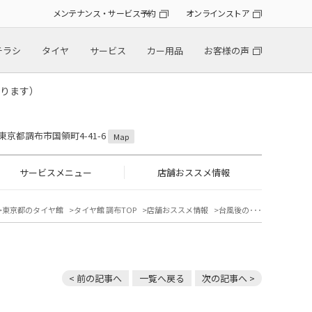
メンテナンス・サービス予約
オンラインストア
チラシ
タイヤ
サービス
カー用品
お客様の声
ります）
2 東京都調布市国領町4-41-6
Map
サービスメニュー
店舗おススメ情報
東京都のタイヤ館
タイヤ館 調布TOP
店舗おススメ情報
台風後の･･･
< 前の記事へ
一覧へ戻る
次の記事へ >