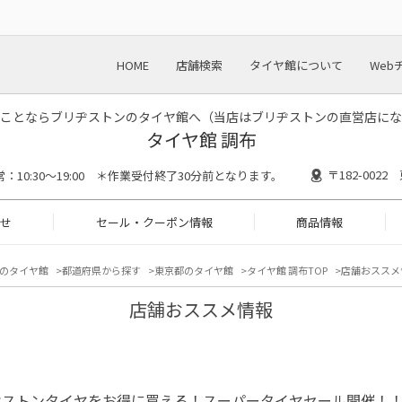
HOME
店舗検索
タイヤ館について
Web
ことならブリヂストンのタイヤ館へ（当店はブリヂストンの直営店にな
タイヤ館 調布
〒182-002
常：10:30～19:00 ＊作業受付終了30分前となります。
せ
セール・クーポン情報
商品情報
のタイヤ館
都道府県から探す
東京都のタイヤ館
タイヤ館 調布TOP
店舗おススメ
店舗おススメ情報
ヂストンタイヤをお得に買える！スーパータイヤセール開催！