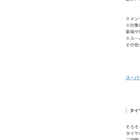
※メン
※対象
車両や
※スー
その他
スーパ
タイ
そろそ
タイヤ
ご説明