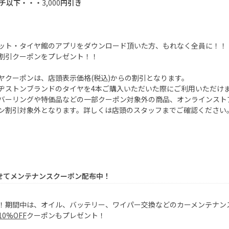
チ以下・・・
3,000
円引き
ット・タイヤ館のアプリをダウンロード頂いた方、もれなく全員に！！
割引クーポンをプレゼント！！
ヤクーポンは、店頭表示価格
(
税込
)
からの割引となります。
ヂストンブランドのタイヤを
4
本ご購入いただいた際にご利用いただけ
バーリングや特価品などの一部クーポン対象外の商品、オンラインスト
ン割引対象外となります。詳しくは店頭のスタッフまでご確認ください
せてメンテナンスクーポン配布中！
！期間中は、オイル、バッテリー、ワイパー交換などのカーメンテナン
10
％
OFF
クーポンもプレゼント！