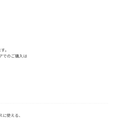
ます。
アでのご購入は
。
スに使える、