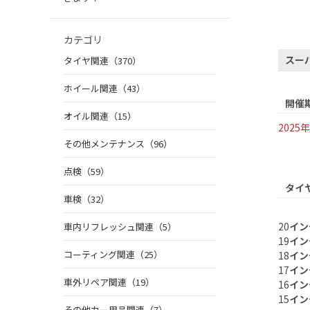
カテゴリ
スー
タイヤ関連（370）
ホイール関連（43）
開催
オイル関連（15）
2025
年
その他メンテナンス（96）
点検（59）
タイ
車検（32）
20
イン
車内リフレッシュ関連（5）
19
イン
コーティング関連（25）
18
イン
17
イン
車外リペア関連（19）
16
イン
15
イン
その他カー用品関連（7）