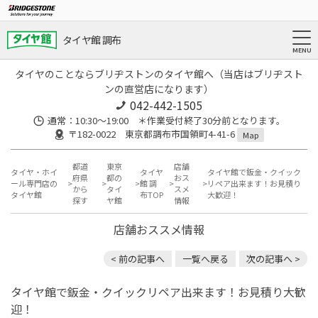
タイヤ館 調布
タイヤのことならブリヂストンのタイヤ館へ（当店はブリヂスト
ンの直営店になります）
042-442-1505
通常：10:30～19:00 ＊作業受付終了30分前となります。
〒182-0022 東京都調布市国領町4-41-6
Map
都道
東京
店舗
タイヤ・ホイ
タイヤ
タイヤ館で鈑金・クイック
府県
都の
おス
ール専門店の
館 調
リペア出来ます！お見積り
から
タイ
スメ
タイヤ館
布TOP
大歓迎！
探す
ヤ館
情報
店舗おススメ情報
< 前の記事へ
一覧へ戻る
次の記事へ >
タイヤ館で鈑金・クイックリペア出来ます！お見積り大歓
迎！