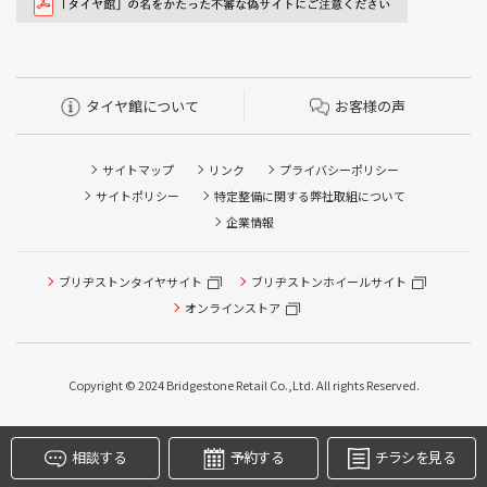
タイヤ館について
お客様の声
サイトマップ
リンク
プライバシーポリシー
サイトポリシー
特定整備に関する弊社取組について
企業情報
ブリヂストンタイヤサイト
ブリヂストンホイールサイト
タイヤ点検・安全点検/タイヤ履き替え/オイル交換/その他
ピット作業の予約
オンラインストア
クローク契約会員専用タイヤ履き替え※タイヤ履き替えを
希望のクローク契約会員の方はこちらを選択ください
Copyright © 2024 Bridgestone Retail Co.,Ltd. All rights Reserved.
本日のタイヤ履き替え順番待ち予約 ※クローク契約会員の
方はご利用いただけません
相談する
予約する
チラシを見る