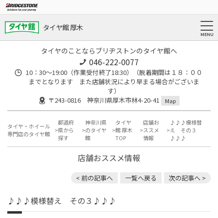
タイヤ館 厚木
タイヤのことならブリヂストンのタイヤ館へ
046-222-0077
10：30～19:00（作業受付終了18:30）（脱着期間は１８：００
までとなります また店舗状況により早まる場合がございま
す）
〒243-0816 神奈川県厚木市林4-20-41
Map
都道府
神奈川県
タイヤ
店舗お
♪♪♪模様替
タイヤ・ホイール
県から
のタイヤ
館 厚木
ススメ
え その３
専門店のタイヤ館
探す
館
TOP
情報
♪♪♪
店舗おススメ情報
< 前の記事へ
一覧へ戻る
次の記事へ >
♪♪♪模様替え その３♪♪♪