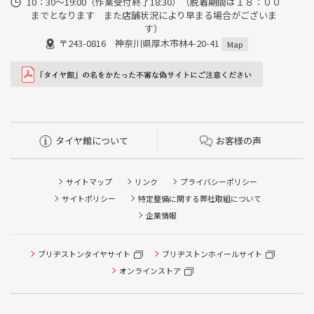
10：30～19:00（作業受付終了18:30）（脱着期間は１８：００
までとなります また店舗状況により早まる場合がございま
す）
〒243-0816 神奈川県厚木市林4-20-41
Map
タイヤ館について
お客様の声
サイトマップ
リンク
プライバシーポリシー
サイトポリシー
特定整備に関する弊社取組について
企業情報
タイヤ点検・安全点検/タイヤ履き替え/オイル交換/その他
ブリヂストンタイヤサイト
ブリヂストンホイールサイト
ピット作業の予約
オンラインストア
クローク契約会員専用タイヤ履き替え※タイヤ履き替えを
希望のクローク契約会員の方はこちらを選択ください