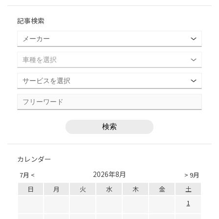
記事検索
カレンダー
2026年8月
7月 <
> 9月
日
月
火
水
木
金
土
1