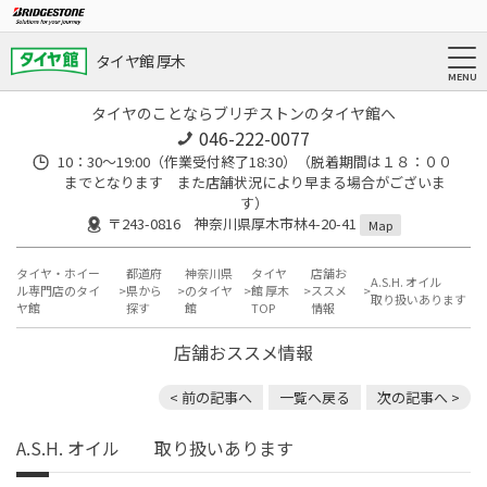
タイヤ館 厚木
タイヤのことならブリヂストンのタイヤ館へ
046-222-0077
10：30～19:00（作業受付終了18:30）（脱着期間は１８：００
までとなります また店舗状況により早まる場合がございま
す）
〒243-0816 神奈川県厚木市林4-20-41
Map
タイヤ・ホイー
都道府
神奈川県
タイヤ
店舗お
A.S.H. オイル
ル専門店のタイ
県から
のタイヤ
館 厚木
ススメ
取り扱いあります
ヤ館
探す
館
TOP
情報
店舗おススメ情報
< 前の記事へ
一覧へ戻る
次の記事へ >
A.S.H. オイル 取り扱いあります