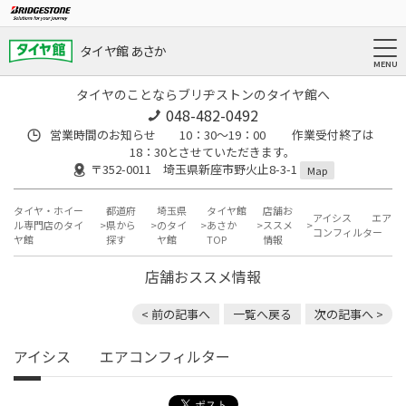
タイヤ館 あさか
タイヤのことならブリヂストンのタイヤ館へ
048-482-0492
営業時間のお知らせ 10：30～19：00 作業受付終了は
18：30とさせていただきます。
〒352-0011 埼玉県新座市野火止8-3-1
Map
タイヤ・ホイー
都道府
埼玉県
タイヤ館
店舗お
アイシス エア
ル専門店のタイ
県から
のタイ
あさか
ススメ
コンフィルター
ヤ館
探す
ヤ館
TOP
情報
店舗おススメ情報
< 前の記事へ
一覧へ戻る
次の記事へ >
アイシス エアコンフィルター