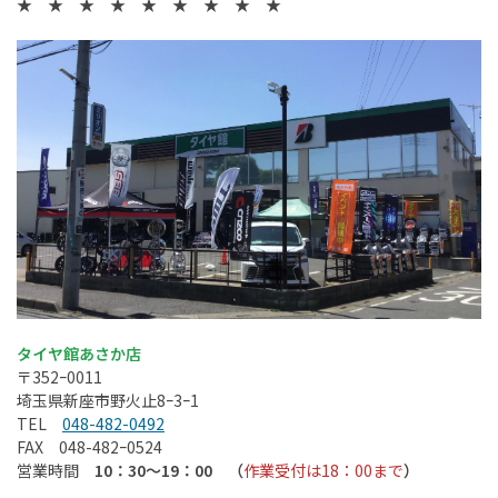
★ ★ ★ ★ ★ ★ ★ ★ ★
タイヤ館あさか店
〒
352
ｰ
0011
埼玉県新座市野火止
8
ｰ
3
ｰ
1
TEL
048-482-0492
FAX
048-
482
ｰ
0524
営業時間
10：30～19：00 （
作業受付は18：00まで
）