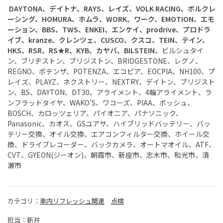
DAYTONA、デイトナ、RAYS、レイズ、VOLK RACING、ボルクレ
ーシング、HOMURA、ホムラ、WORK、ワーク、EMOTION、エモ
ーション、BBS、TWS、ENKEI、エンケイ、prodrive、プロドラ
イブ、kranze、クレンツェ、CUSCO、クスコ、TEIN、テイン、
HKS、RSR、RS★R、KYB、カヤバ、BILSTEIN、
ビルシュタイ
ン、ブリヂストン、ブリジストン、
BRIDGESTONE
、レグノ、
REGNO
、ポテンザ、
POTENZA
、エコピア、
EOCPIA
、
NH100
、プ
レイズ、
PLAYZ
、ネクストリー、
NEXTRY
、デイトン、ブリジスト
ン、
BS
、
DAYTON
、
DT30
、アライメント、
4
輪アライメント、ラ
ンフラットタイヤ、
WAKO’S
、ワコーズ、
PIAA
、ボッシュ、
BOSCH
、カロッツェリア、パイオニア、パナソニック、
Panasonic
、カオス、
GS
ユアサ、ハイブリッドバッテリー、バッ
テリー交換、オイル交換、エアコンフィルター交換、ホイール交
換、ドライブレコーダー、バックカメラ、オートマオイル、
ATF
、
CVT
、GYEON(ジーオン)、朝霞市、新座市、志木市、和光市、清
瀬市
カテゴリ：
車内リフレッシュ関連
点検
担当：新井