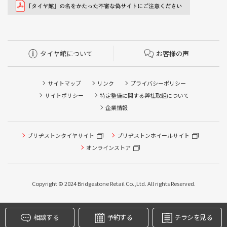
タイヤ館について
お客様の声
サイトマップ
リンク
プライバシーポリシー
サイトポリシー
特定整備に関する弊社取組について
企業情報
ブリヂストンタイヤサイト
ブリヂストンホイールサイト
タイヤ点検・安全点検/タイヤ履き替え/オイル交換/その他
ピット作業の予約
オンラインストア
クローク契約会員専用タイヤ履き替え※タイヤ履き替えを
希望のクローク契約会員の方はこちらを選択ください
Copyright © 2024 Bridgestone Retail Co.,Ltd. All rights Reserved.
本日のタイヤ履き替え順番待ち予約 ※クローク契約会員の
方はご利用いただけません
相談する
予約する
チラシを見る