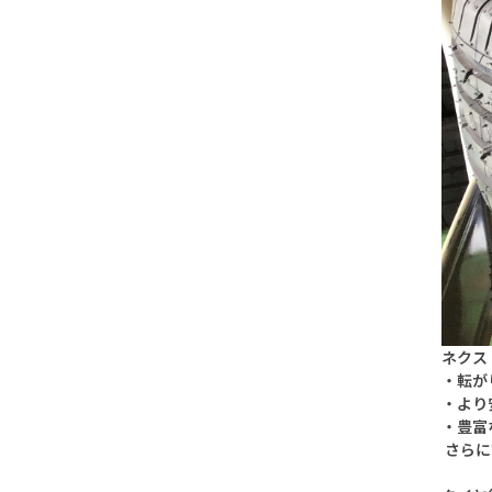
ネクス
・転が
・より
・豊富
さらに