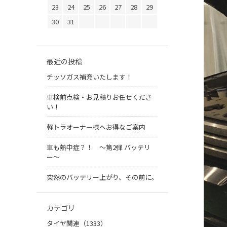
23
24
25
26
27
28
29
30
31
最近の投稿
チッソガス補充いたします！
車検前点検・お見積りお任せくださ
い！
軽トラオーナー様へお得なご案内
車も熱中症？！ 〜第2弾 バッテリ
ー〜
突然のバッテリー上がり、その前に。
カテゴリ
タイヤ関連（1333）