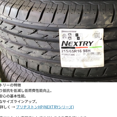
トリー
の特徴
り抵抗を低減し低燃費性能向上。
安心の基本性能。
なサイズラインアップ。
詳しく →
ブリヂストンHP(NEXTRYシリーズ)