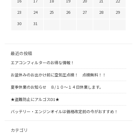
16
17
18
19
20
21
22
23
24
25
26
27
28
29
30
31
最近の投稿
エアコンフィルターのお得な情報！
お盆休みのお出かけ前に空気圧点検！ 点検無料！！
夏季休業のお知らせ ８/１０～１４日休業します。
★盗難防止にアルゴスD1★
バッテリー・エンジンオイルは価格改定前の今がおすすめ！
カテゴリ