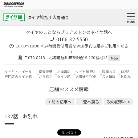
タイヤ館 旭川大雪通り
タイヤのことならブリヂストンのタイヤ館へ
0166-32-5550
10:00～18:30 ※24時間受付可能なWEB予約も是非ご利用くださ
い！
〒078-8218 北海道旭川市8条通19-120番地13
Map
タイヤ・ホイール
都道府県
北海道の
タイヤ館 旭川
店舗おス
132話
専門店のタイヤ館
から探す
タイヤ館
大雪通りTOP
スメ情報
お別れ
店舗おススメ情報
< 前の記事へ
一覧へ戻る
次の記事へ >
132話 お別れ