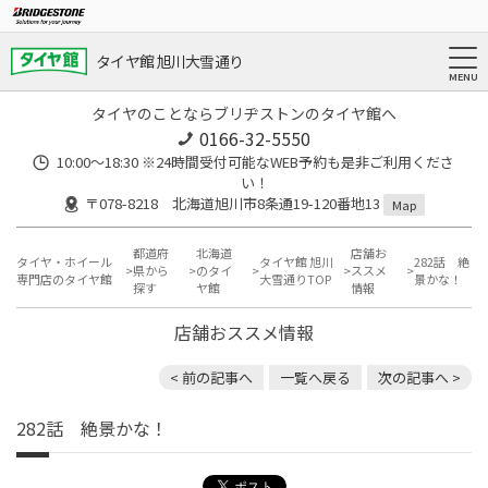
タイヤ館 旭川大雪通り
タイヤのことならブリヂストンのタイヤ館へ
0166-32-5550
10:00～18:30 ※24時間受付可能なWEB予約も是非ご利用くださ
い！
〒078-8218 北海道旭川市8条通19-120番地13
Map
都道府
北海道
店舗お
タイヤ・ホイール
タイヤ館 旭川
282話 絶
県から
のタイ
ススメ
専門店のタイヤ館
大雪通りTOP
景かな！
探す
ヤ館
情報
店舗おススメ情報
< 前の記事へ
一覧へ戻る
次の記事へ >
282話 絶景かな！