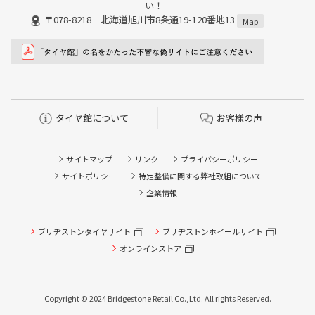
い！
〒078-8218 北海道旭川市8条通19-120番地13
Map
タイヤ館について
お客様の声
サイトマップ
リンク
プライバシーポリシー
サイトポリシー
特定整備に関する弊社取組について
企業情報
ブリヂストンタイヤサイト
ブリヂストンホイールサイト
タイヤ点検・安全点検/タイヤ履き替え/オイル交換/その他
ピット作業の予約
オンラインストア
クローク契約会員専用タイヤ履き替え※タイヤ履き替えを
希望のクローク契約会員の方はこちらを選択ください
Copyright © 2024 Bridgestone Retail Co.,Ltd. All rights Reserved.
本日のタイヤ履き替え順番待ち予約 ※クローク契約会員の
方はご利用いただけません