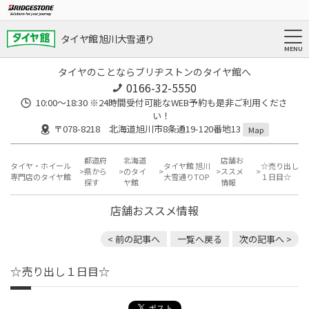
タイヤ館 旭川大雪通り
タイヤのことならブリヂストンのタイヤ館へ
0166-32-5550
10:00～18:30 ※24時間受付可能なWEB予約も是非ご利用くださ
い！
〒078-8218 北海道旭川市8条通19-120番地13
Map
都道府
北海道
店舗お
タイヤ・ホイール
タイヤ館 旭川
☆売り出し
県から
のタイ
ススメ
専門店のタイヤ館
大雪通りTOP
１日目☆
探す
ヤ館
情報
店舗おススメ情報
< 前の記事へ
一覧へ戻る
次の記事へ >
☆売り出し１日目☆