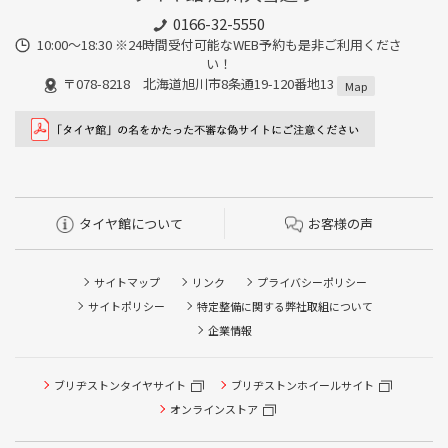
0166-32-5550
10:00～18:30 ※24時間受付可能なWEB予約も是非ご利用くださ
い！
〒078-8218 北海道旭川市8条通19-120番地13
Map
タイヤ館について
お客様の声
サイトマップ
リンク
プライバシーポリシー
サイトポリシー
特定整備に関する弊社取組について
企業情報
ブリヂストンタイヤサイト
ブリヂストンホイールサイト
タイヤ点検・安全点検/タイヤ履き替え/オイル交換/その他
ピット作業の予約
オンラインストア
クローク契約会員専用タイヤ履き替え※タイヤ履き替えを