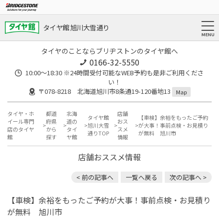
タイヤ館 旭川大雪通り
タイヤのことならブリヂストンのタイヤ館へ
0166-32-5550
10:00～18:30 ※24時間受付可能なWEB予約も是非ご利用くださ
い！
〒078-8218 北海道旭川市8条通19-120番地13
Map
タイヤ・ホ
都道
北海
店舗
タイヤ館
【車検】余裕をもったご予約
イール専門
府県
道の
おス
旭川大雪
が大事！事前点検・お見積り
店のタイヤ
から
タイ
スメ
通りTOP
が無料 旭川市
館
探す
ヤ館
情報
店舗おススメ情報
< 前の記事へ
一覧へ戻る
次の記事へ >
【車検】余裕をもったご予約が大事！事前点検・お見積り
が無料 旭川市