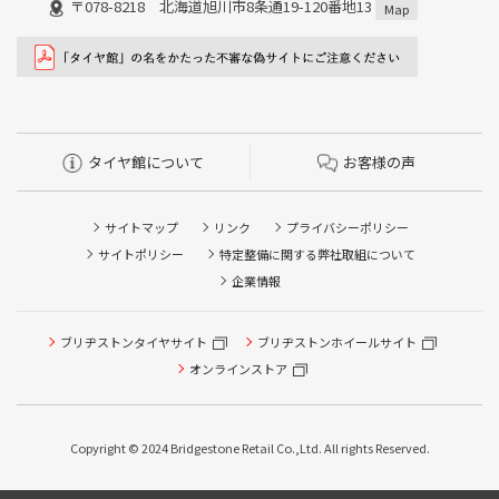
〒078-8218 北海道旭川市8条通19-120番地13
Map
タイヤ館について
お客様の声
サイトマップ
リンク
プライバシーポリシー
サイトポリシー
特定整備に関する弊社取組について
企業情報
ブリヂストンタイヤサイト
ブリヂストンホイールサイト
タイヤ点検・安全点検/タイヤ履き替え/オイル交換/その他
ピット作業の予約
オンラインストア
クローク契約会員専用タイヤ履き替え※タイヤ履き替えを
希望のクローク契約会員の方はこちらを選択ください
Copyright © 2024 Bridgestone Retail Co.,Ltd. All rights Reserved.
本日のタイヤ履き替え順番待ち予約 ※クローク契約会員の
方はご利用いただけません