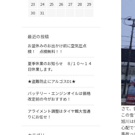
23
24
25
26
27
28
29
30
31
最近の投稿
お盆休みのお出かけ前に空気圧点
検！ 点検無料！！
夏季休業のお知らせ ８/１０～１４
日休業します。
★盗難防止にアルゴスD1★
バッテリー・エンジンオイルは価格
改定前の今がおすすめ！
さて、
アライメント調整はタイヤ館大雪通
この雪
りにお任せ！
旭川は
心配で
事故っ