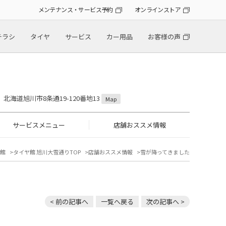
メンテナンス・サービス予約
オンラインストア
チラシ
タイヤ
サービス
カー用品
お客様の声
18 北海道旭川市8条通19-120番地13
Map
サービスメニュー
店舗おススメ情報
館
タイヤ館 旭川大雪通りTOP
店舗おススメ情報
雪が降ってきました
< 前の記事へ
一覧へ戻る
次の記事へ >