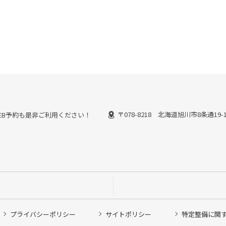
〒078-8218 北海道旭川市8条通19-
能なWEB予約も是非ご利用ください！
プライバシーポリシー
サイトポリシー
特定整備に関
他ピット作業の予約