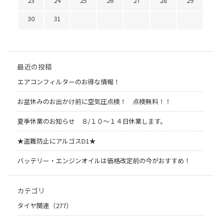
23
24
25
26
27
28
29
30
31
最近の投稿
エアコンフィルターのお得な情報！
お盆休みのお出かけ前に空気圧点検！ 点検無料！！
夏季休業のお知らせ ８/１０～１４日休業します。
★盗難防止にアルゴスD1★
バッテリー・エンジンオイルは価格改定前の今がおすすめ！
カテゴリ
タイヤ関連（277）