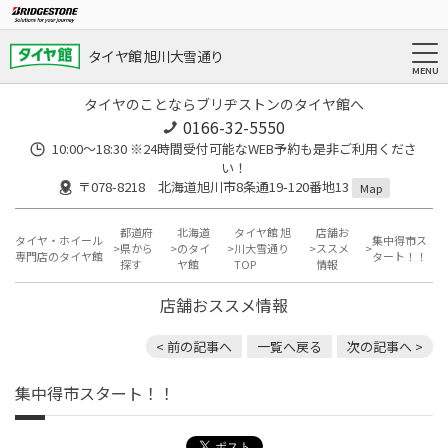
タイヤ館 旭川大雪通り
タイヤのことならブリヂストンのタイヤ館へ
0166-32-5550
10:00～18:30 ※24時間受付可能なWEB予約も是非ご利用くださ
い！
〒078-8218 北海道旭川市8条通19-120番地13
Map
都道府
北海道
タイヤ館 旭
店舗お
タイヤ・ホイール
集中得市ス
県から
のタイ
川大雪通り
ススメ
専門店のタイヤ館
タート！！
探す
ヤ館
TOP
情報
店舗おススメ情報
< 前の記事へ
一覧へ戻る
次の記事へ >
集中得市スタート！！