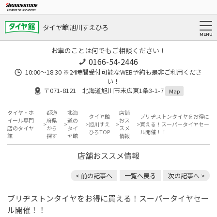
タイヤ館 旭川すえひろ
お車のことは何でもご相談ください！
0166-54-2446
10:00～18:30 ※24時間受付可能なWEB予約も是非ご利用くださ
い！
〒071-8121 北海道旭川市末広東1条3-1-7
Map
タイヤ・ホ
都道
北海
店舗
タイヤ館
ブリヂストンタイヤをお得に
イール専門
府県
道の
おス
旭川すえ
買える！スーパータイヤセー
店のタイヤ
から
タイ
スメ
ひろTOP
ル開催！！
館
探す
ヤ館
情報
店舗おススメ情報
< 前の記事へ
一覧へ戻る
次の記事へ >
ブリヂストンタイヤをお得に買える！スーパータイヤセー
ル開催！！