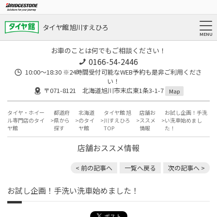
タイヤ館 旭川すえひろ
お車のことは何でもご相談ください！
0166-54-2446
10:00～18:30 ※24時間受付可能なWEB予約も是非ご利用くださ
い！
〒071-8121 北海道旭川市末広東1条3-1-7
Map
タイヤ・ホイー
都道府
北海道
タイヤ館 旭
店舗お
お試し企画！手洗
ル専門店のタイ
県から
のタイ
川すえひろ
ススメ
い洗車始めまし
ヤ館
探す
ヤ館
TOP
情報
た！
店舗おススメ情報
< 前の記事へ
一覧へ戻る
次の記事へ >
お試し企画！手洗い洗車始めました！