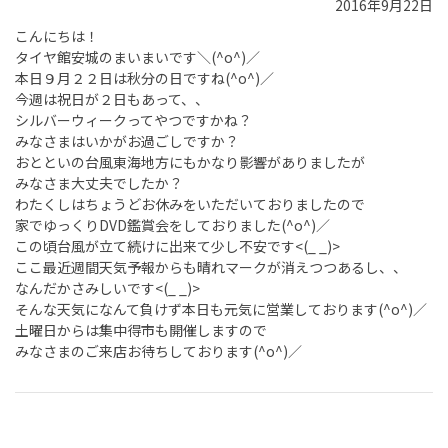
2016年9月22日
こんにちは！
タイヤ館安城のまいまいです＼(^o^)／
本日９月２２日は秋分の日ですね(^o^)／
今週は祝日が２日もあって、、
シルバーウィークってやつですかね？
みなさまはいかがお過ごしですか？
おとといの台風東海地方にもかなり影響がありましたが
みなさま大丈夫でしたか？
わたくしはちょうどお休みをいただいておりましたので
家でゆっくりDVD鑑賞会をしておりました(^o^)／
この頃台風が立て続けに出来て少し不安です<(_ _)>
ここ最近週間天気予報からも晴れマークが消えつつあるし、、
なんだかさみしいです<(_ _)>
そんな天気になんて負けず本日も元気に営業しております(^o^)／
土曜日からは集中得市も開催しますので
みなさまのご来店お待ちしております(^o^)／