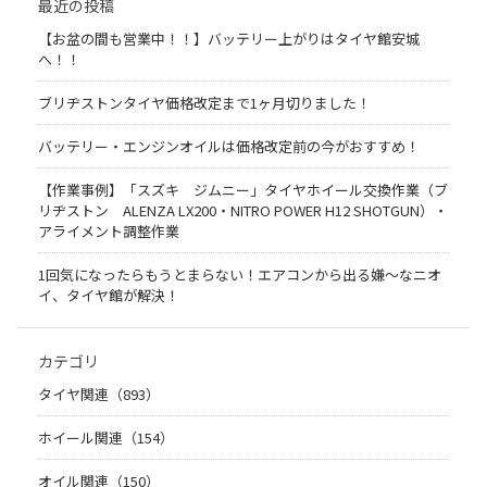
最近の投稿
【お盆の間も営業中！！】バッテリー上がりはタイヤ館安城
へ！！
ブリヂストンタイヤ価格改定まで1ヶ月切りました！
バッテリー・エンジンオイルは価格改定前の今がおすすめ！
【作業事例】「スズキ ジムニー」タイヤホイール交換作業（ブ
リヂストン ALENZA LX200・NITRO POWER H12 SHOTGUN）・
アライメント調整作業
1回気になったらもうとまらない！エアコンから出る嫌〜なニオ
イ、タイヤ館が解決！
カテゴリ
タイヤ関連（893）
ホイール関連（154）
オイル関連（150）