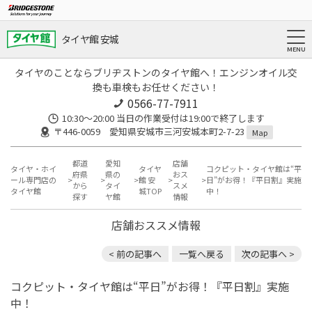
タイヤ館 安城
タイヤのことならブリヂストンのタイヤ館へ！エンジンオイル交
換も車検もお任せください！
0566-77-7911
10:30〜20:00 当日の作業受付は19:00で終了します
〒446-0059 愛知県安城市三河安城本町2-7-23
Map
都道
愛知
店舗
タイヤ・ホイ
タイヤ
コクピット・タイヤ館は“平
府県
県の
おス
ール専門店の
館 安
日”がお得！『平日割』実施
から
タイ
スメ
タイヤ館
城TOP
中！
探す
ヤ館
情報
店舗おススメ情報
< 前の記事へ
一覧へ戻る
次の記事へ >
コクピット・タイヤ館は“平日”がお得！『平日割』実施
中！