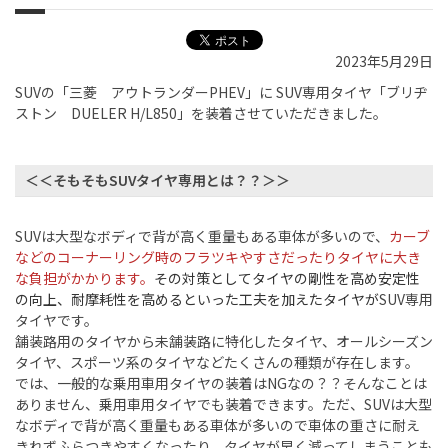
2023年5月29日
SUVの「三菱 アウトランダーPHEV」に SUV専用タイヤ「ブリヂ
ストン DUELER H/L850」を装着させていただきました。
＜＜そもそもSUVタイヤ専用とは？？＞＞
SUVは大型なボディで背が高く重量もある車体が多いので、
カーブ
などのコーナーリング時のフラツキやすさだったりタイヤに大き
な負担がかかります。
その対策としてタイヤの剛性を高め安定性
の向上、耐摩耗性を高めるといった工夫を加えたタイヤが
SUV専用
タイヤです。
舗装路用のタイヤから未舗装路に特化したタイヤ、オールシーズン
タイヤ、スポーツ系のタイヤなどたくさんの種類が存在します。
では、一般的な乗用車用タイヤの装着はNGなの？？そんなことは
ありません、乗用車用タイヤでも装着できます。ただ、SUVは大型
なボディで背が高く重量もある車体が多いので車体の重さに耐え
きれずふらつきやすくなったり、タイヤが早く減ってしまうことも