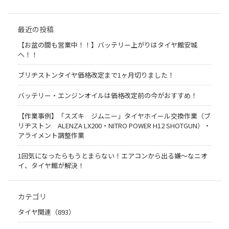
最近の投稿
【お盆の間も営業中！！】バッテリー上がりはタイヤ館安城
へ！！
ブリヂストンタイヤ価格改定まで1ヶ月切りました！
バッテリー・エンジンオイルは価格改定前の今がおすすめ！
【作業事例】「スズキ ジムニー」タイヤホイール交換作業（ブ
リヂストン ALENZA LX200・NITRO POWER H12 SHOTGUN）・
アライメント調整作業
1回気になったらもうとまらない！エアコンから出る嫌〜なニオ
イ、タイヤ館が解決！
カテゴリ
タイヤ関連（893）