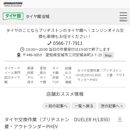
タイヤ館 安城
タイヤのことならブリヂストンのタイヤ館へ！エンジンオイル交
換も車検もお任せください！
0566-77-7911
10:30〜20:00 当日の作業受付は19:00で終了します
〒446-0059 愛知県安城市三河安城本町2-7-23
Map
タイヤ・ホ
都道
愛知
タイ
店舗
タイヤ交換作業（ブリヂストン
イール専門
府県
県の
ヤ館
おス
DUELER H/L850） 三菱・アウト
店のタイヤ
から
タイ
安城
スメ
ランダーPHEV
館
探す
ヤ館
TOP
情報
店舗おススメ情報
< 前の記事へ
一覧へ戻る
次の記事へ >
タイヤ交換作業（ブリヂストン DUELER H/L850） 三
菱・アウトランダーPHEV