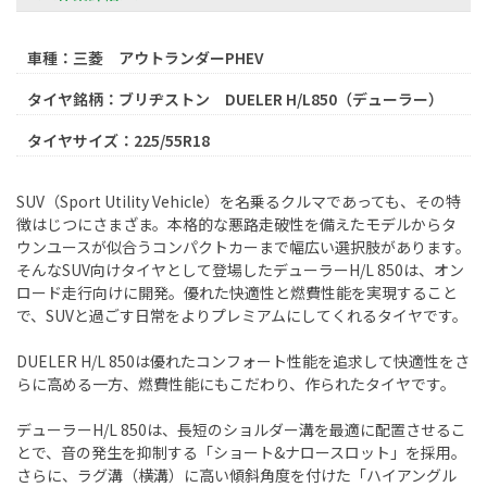
車種：三菱 アウトランダーPHEV
タイヤ銘柄：ブリヂストン DUELER H/L850（デューラー）
タイヤサイズ：225/55R18
SUV（Sport Utility Vehicle）を名乗るクルマであっても、その特
徴はじつにさまざま。本格的な悪路走破性を備えたモデルからタ
ウンユースが似合うコンパクトカーまで幅広い選択肢があります。
そんなSUV向けタイヤとして登場したデューラーH/L 850は、オン
ロード走行向けに開発。優れた快適性と燃費性能を実現すること
で、SUVと過ごす日常をよりプレミアムにしてくれるタイヤです。
DUELER H/L 850は優れたコンフォート性能を追求して快適性をさ
らに高める一方、燃費性能にもこだわり、作られたタイヤです。
デューラーH/L 850は、長短のショルダー溝を最適に配置させるこ
とで、音の発生を抑制する「ショート&ナロースロット」を採用。
さらに、ラグ溝（横溝）に高い傾斜角度を付けた「ハイアングル