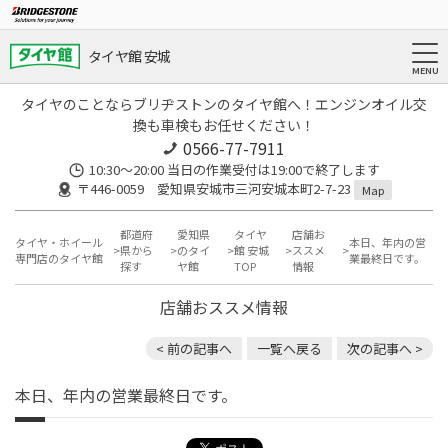
タイヤ館 安城
タイヤのことならブリヂストンのタイヤ館へ！エンジンオイル交
換も車検もお任せください！
0566-77-7911
10:30〜20:00 当日の作業受付は19:00で終了します
〒446-0059 愛知県安城市三河安城本町2-7-23
Map
都道府
愛知県
タイヤ
店舗お
タイヤ・ホイール
本日、年内の営
県から
のタイ
館 安城
ススメ
専門店のタイヤ館
業最終日です。
探す
ヤ館
TOP
情報
店舗おススメ情報
< 前の記事へ
一覧へ戻る
次の記事へ >
本日、年内の営業最終日です。