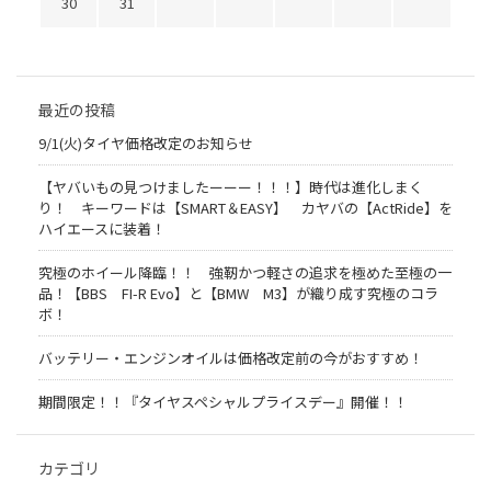
30
31
最近の投稿
9/1(火)タイヤ価格改定のお知らせ
【ヤバいもの見つけましたーーー！！！】時代は進化しまく
り！ キーワードは【SMART＆EASY】 カヤバの【ActRide】を
ハイエースに装着！
究極のホイール降臨！！ 強靭かつ軽さの追求を極めた至極の一
品！【BBS FI-R Evo】と【BMW M3】が織り成す究極のコラ
ボ！
バッテリー・エンジンオイルは価格改定前の今がおすすめ！
期間限定！！『タイヤスペシャルプライスデー』開催！！
カテゴリ