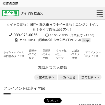
タイヤ館 松山56
タイヤの事も！国産～輸入車までホイールも！エンジンオイル
も！タイヤ館松山56店へ！
089-973-0056
10:00～18:30（作業受付～18:00）
〒790-0043 愛媛県松山市保免西3丁目12-20
Map
都道府
愛媛県
タイヤ館
店舗お
タイヤ・ホイール
アライメント
県から
のタイ
松山
ススメ
専門店のタイヤ館
はタイヤ館
探す
ヤ館
56TOP
情報
店舗おススメ情報
< 前の記事へ
一覧へ戻る
次の記事へ >
アライメントはタイヤ館