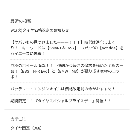
最近の投稿
9/1(火)タイヤ価格改定のお知らせ
【ヤバいもの見つけましたーーー！！！】時代は進化しまく
り！ キーワードは【SMART＆EASY】 カヤバの【ActRide】を
ハイエースに装着！
究極のホイール降臨！！ 強靭かつ軽さの追求を極めた至極の一
品！【BBS FI-R Evo】と【BMW M3】が織り成す究極のコラ
ボ！
バッテリー・エンジンオイルは価格改定前の今がおすすめ！
期間限定！！『タイヤスペシャルプライスデー』開催！！
カテゴリ
タイヤ関連（368）