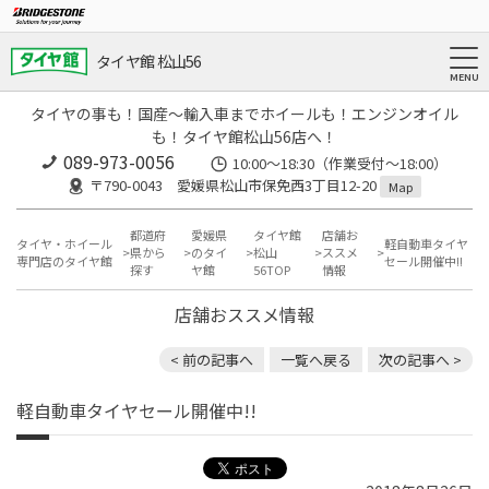
タイヤ館 松山56
タイヤの事も！国産～輸入車までホイールも！エンジンオイル
も！タイヤ館松山56店へ！
089-973-0056
10:00～18:30（作業受付～18:00）
〒790-0043 愛媛県松山市保免西3丁目12-20
Map
都道府
愛媛県
タイヤ館
店舗お
タイヤ・ホイール
軽自動車タイヤ
県から
のタイ
松山
ススメ
専門店のタイヤ館
セール開催中!!
探す
ヤ館
56TOP
情報
店舗おススメ情報
< 前の記事へ
一覧へ戻る
次の記事へ >
軽自動車タイヤセール開催中!!