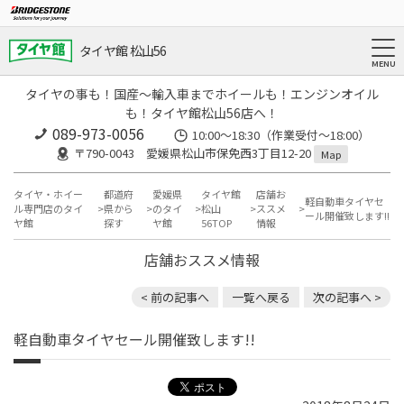
タイヤ館 松山56
タイヤの事も！国産～輸入車までホイールも！エンジンオイル
も！タイヤ館松山56店へ！
089-973-0056
10:00～18:30（作業受付～18:00）
〒790-0043 愛媛県松山市保免西3丁目12-20
Map
タイヤ・ホイー
都道府
愛媛県
タイヤ館
店舗お
軽自動車タイヤセ
ル専門店のタイ
県から
のタイ
松山
ススメ
ール開催致します!!
ヤ館
探す
ヤ館
56TOP
情報
店舗おススメ情報
< 前の記事へ
一覧へ戻る
次の記事へ >
軽自動車タイヤセール開催致します!!