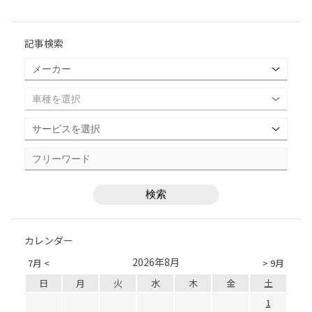
記事検索
カレンダー
2026年8月
7月 <
> 9月
日
月
火
水
木
金
土
1