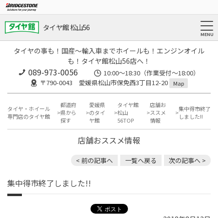
タイヤ館 松山56
タイヤの事も！国産～輸入車までホイールも！エンジンオイル
も！タイヤ館松山56店へ！
089-973-0056
10:00～18:30（作業受付～18:00）
〒790-0043 愛媛県松山市保免西3丁目12-20
Map
都道府
愛媛県
タイヤ館
店舗お
タイヤ・ホイール
集中得市終了
県から
のタイ
松山
ススメ
専門店のタイヤ館
しました!!
探す
ヤ館
56TOP
情報
店舗おススメ情報
< 前の記事へ
一覧へ戻る
次の記事へ >
集中得市終了しました!!