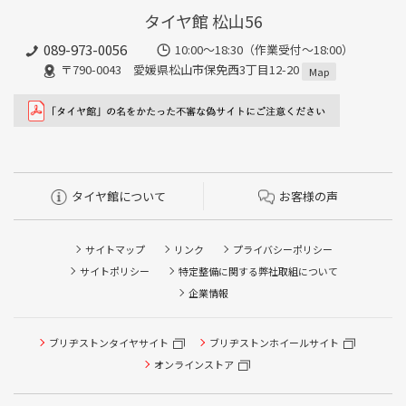
タイヤ館 松山56
089-973-0056
10:00～18:30（作業受付～18:00）
〒790-0043 愛媛県松山市保免西3丁目12-20
Map
タイヤ館について
お客様の声
サイトマップ
リンク
プライバシーポリシー
サイトポリシー
特定整備に関する弊社取組について
企業情報
ブリヂストンタイヤサイト
ブリヂストンホイールサイト
タイヤ点検・安全点検/タイヤ履き替え/オイル交換/その他
ピット作業の予約
オンラインストア
クローク契約会員専用タイヤ履き替え※タイヤ履き替えを
希望のクローク契約会員の方はこちらを選択ください