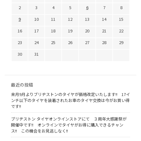
2
3
4
5
6
7
8
9
10
11
12
13
14
15
16
17
18
19
20
21
22
23
24
25
26
27
28
29
30
31
最近の投稿
来月9月よりブリヂストンのタイヤが価格改定いたします!! 17イ
ンチ以下のタイヤを装着されたお車のタイヤ交換は今がお買い得
です!!
ブリヂストン タイヤオンラインストアにて ３周年大感謝祭が
開催中です!! オンラインでタイヤがお得に購入できるチャン
ス!! この機会をお見逃しなく!!