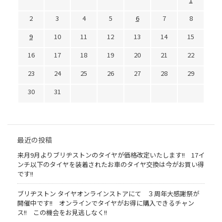
2
3
4
5
6
7
8
9
10
11
12
13
14
15
16
17
18
19
20
21
22
23
24
25
26
27
28
29
30
31
最近の投稿
来月9月よりブリヂストンのタイヤが価格改定いたします!! 17イ
ンチ以下のタイヤを装着されたお車のタイヤ交換は今がお買い得
です!!
ブリヂストン タイヤオンラインストアにて ３周年大感謝祭が
開催中です!! オンラインでタイヤがお得に購入できるチャン
ス!! この機会をお見逃しなく!!