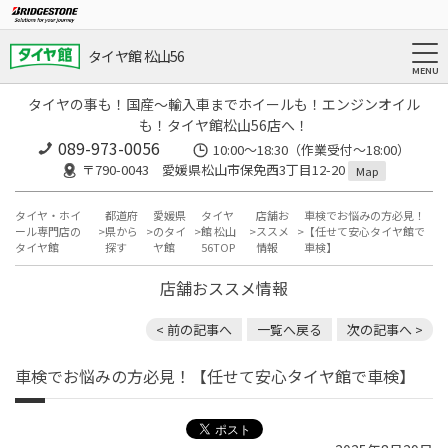
タイヤ館 松山56
タイヤの事も！国産～輸入車までホイールも！エンジンオイル
も！タイヤ館松山56店へ！
089-973-0056
10:00～18:30（作業受付～18:00）
〒790-0043 愛媛県松山市保免西3丁目12-20
Map
タイヤ・ホイ
都道府
愛媛県
タイヤ
店舗お
車検でお悩みの方必見！
ール専門店の
県から
のタイ
館 松山
ススメ
【任せて安心タイヤ館で
タイヤ館
探す
ヤ館
56TOP
情報
車検】
店舗おススメ情報
< 前の記事へ
一覧へ戻る
次の記事へ >
車検でお悩みの方必見！【任せて安心タイヤ館で車検】