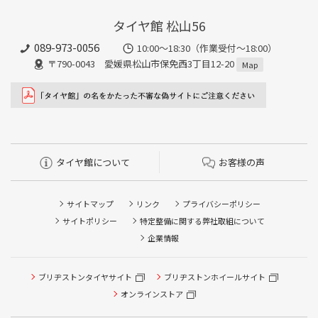
タイヤ館 松山56
089-973-0056
10:00～18:30（作業受付～18:00）
〒790-0043 愛媛県松山市保免西3丁目12-20
Map
タイヤ館について
お客様の声
サイトマップ
リンク
プライバシーポリシー
サイトポリシー
特定整備に関する弊社取組について
企業情報
タイヤ点検・安全点検/タイヤ履き替え/オイル交換/その他
ブリヂストンタイヤサイト
ブリヂストンホイールサイト
ピット作業の予約
オンラインストア
クローク契約会員専用タイヤ履き替え※タイヤ履き替えを