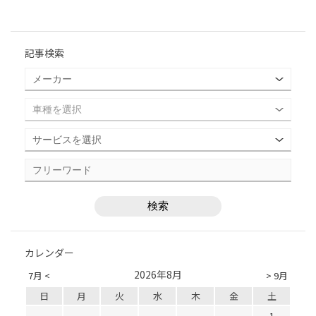
記事検索
カレンダー
2026年8月
7月 <
> 9月
日
月
火
水
木
金
土
1