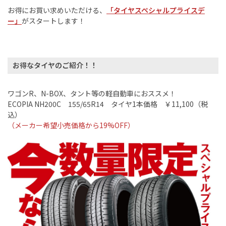
お得にお買い求めいただける、
「タイヤスペシャルプライスデ
ー」
がスタートします！
お得なタイヤのご紹介！！
ワゴン
R
、
N-BOX
、タント等の軽自動車におススメ！
ECOPIA NH200C
155/65R14
タイヤ
1
本価格 ￥
11,100
（税
込）
（メーカー希望小売価格から
19%OFF
）