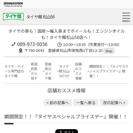
タイヤ館 松山56
タイヤの事も！国産～輸入車までホイールも！エンジンオイル
も！タイヤ館松山56店へ！
089-973-0056
10:00～18:30（作業受付～18:00）
〒790-0043 愛媛県松山市保免西3丁目12-20
Map
都道
愛媛
店舗
タイヤ・ホイ
タイヤ
期間限定！！『タイヤスペ
府県
県の
おス
ール専門店の
館 松山
シャルプライスデー』開
から
タイ
スメ
タイヤ館
56TOP
催！！
探す
ヤ館
情報
店舗おススメ情報
< 前の記事へ
一覧へ戻る
次の記事へ >
期間限定！！『タイヤスペシャルプライスデー』開催！！