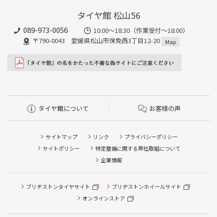
タイヤ館 松山56
089-973-0056
10:00～18:30（作業受付～18:00）
〒790-0043 愛媛県松山市保免西3丁目12-20
Map
タイヤ館について
お客様の声
サイトマップ
リンク
プライバシーポリシー
サイトポリシー
特定整備に関する弊社取組について
企業情報
ブリヂストンタイヤサイト
ブリヂストンホイールサイト
タイヤ点検・安全点検/タイヤ履き替え/オイル交換/その他
ピット作業の予約
オンラインストア
クローク契約会員専用タイヤ履き替え※タイヤ履き替えを