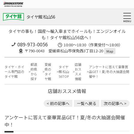
タイヤ館 松山56
タイヤの事も！国産～輸入車までホイールも！エンジンオイル
も！タイヤ館松山56店へ！
089-973-0056
10:00～18:30（作業受付～18:00）
〒790-0043 愛媛県松山市保免西3丁目12-20
Map
都道
愛媛
店舗
タイヤ・ホイ
タイヤ
アンケートに答えて豪華賞
府県
県の
おス
ール専門店の
館 松山
品GET！夏/冬の大抽選会開
から
タイ
スメ
タイヤ館
56TOP
催中！
探す
ヤ館
情報
店舗おススメ情報
< 前の記事へ
一覧へ戻る
次の記事へ >
アンケートに答えて豪華賞品GET！夏/冬の大抽選会開催
中！