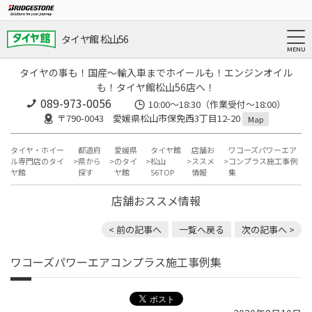
タイヤ館 松山56
タイヤの事も！国産～輸入車までホイールも！エンジンオイル
も！タイヤ館松山56店へ！
089-973-0056
10:00～18:30（作業受付～18:00）
〒790-0043 愛媛県松山市保免西3丁目12-20
Map
タイヤ・ホイー
都道府
愛媛県
タイヤ館
店舗お
ワコーズパワーエア
ル専門店のタイ
県から
のタイ
松山
ススメ
コンプラス施工事例
ヤ館
探す
ヤ館
56TOP
情報
集
店舗おススメ情報
< 前の記事へ
一覧へ戻る
次の記事へ >
ワコーズパワーエアコンプラス施工事例集