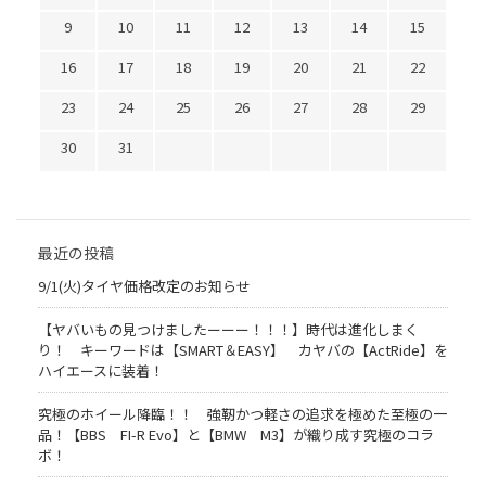
9
10
11
12
13
14
15
16
17
18
19
20
21
22
23
24
25
26
27
28
29
30
31
最近の投稿
9/1(火)タイヤ価格改定のお知らせ
【ヤバいもの見つけましたーーー！！！】時代は進化しまく
り！ キーワードは【SMART＆EASY】 カヤバの【ActRide】を
ハイエースに装着！
究極のホイール降臨！！ 強靭かつ軽さの追求を極めた至極の一
品！【BBS FI-R Evo】と【BMW M3】が織り成す究極のコラ
ボ！