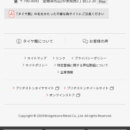
〒790-0043 愛媛県松山市保免西3丁目12-20
Map
タイヤ館について
お客様の声
サイトマップ
リンク
プライバシーポリシー
サイトポリシー
特定整備に関する弊社取組について
企業情報
タイヤ点検・安全点検/タイヤ履き替え/オイル交換/その他
ブリヂストンタイヤサイト
ブリヂストンホイールサイト
ピット作業の予約
オンラインストア
クローク契約会員専用タイヤ履き替え※タイヤ履き替えを
希望のクローク契約会員の方はこちらを選択ください
Copyright © 2024 Bridgestone Retail Co.,Ltd. All rights Reserved.
本日のタイヤ履き替え順番待ち予約 ※クローク契約会員の
方はご利用いただけません