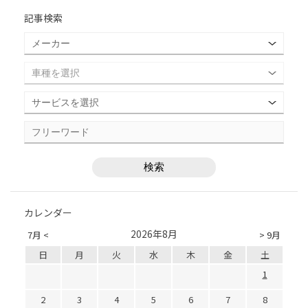
記事検索
カレンダー
2026年8月
7月 <
> 9月
日
月
火
水
木
金
土
1
2
3
4
5
6
7
8