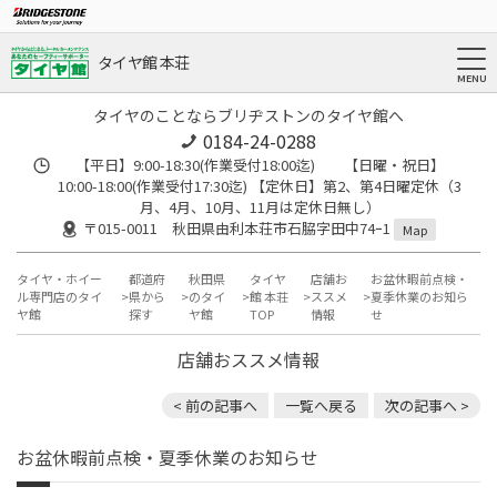
タイヤ館 本荘
タイヤのことならブリヂストンのタイヤ館へ
0184-24-0288
【平日】9:00-18:30(作業受付18:00迄) 【日曜・祝日】
10:00-18:00(作業受付17:30迄) 【定休日】第2、第4日曜定休（3
月、4月、10月、11月は定休日無し）
〒015-0011 秋田県由利本荘市石脇字田中74ｰ1
Map
タイヤ・ホイー
都道府
秋田県
タイヤ
店舗お
お盆休暇前点検・
ル専門店のタイ
県から
のタイ
館 本荘
ススメ
夏季休業のお知ら
ヤ館
探す
ヤ館
TOP
情報
せ
店舗おススメ情報
< 前の記事へ
一覧へ戻る
次の記事へ >
お盆休暇前点検・夏季休業のお知らせ