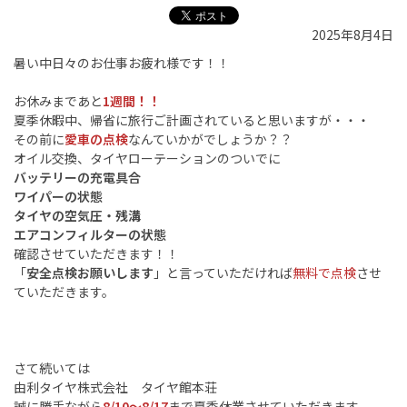
2025年8月4日
暑い中日々のお仕事お疲れ様です！！
お休みまであと
1週間！！
夏季休暇中、帰省に旅行ご計画されていると思いますが・・・
その前に
愛車の点検
なんていかがでしょうか？？
オイル交換、タイヤローテーションのついでに
バッテリーの充電具合
ワイパーの状態
タイヤの空気圧・残溝
エアコンフィルターの状態
確認させていただきます！！
「
安全点検お願いします
」と言っていただければ
無料で点検
させ
ていただきます。
さて続いては
由利タイヤ株式会社 タイヤ館本荘
誠に勝手ながら
8/10～8/17
まで夏季休業させていただきます。