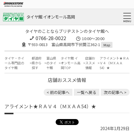
タイヤ館 イオンモール高岡
タイヤのことならブリヂストンのタイヤ館へ
0766-28-0022
10:00～20:00
〒933-0813 富山県高岡市下伏間江362-1
Map
タイヤ・ホイ
都道府
富山県
タイヤ館 イ
店舗お
アライメント★ＲＡ
ール専門店の
県から
のタイ
オンモール高
ススメ
Ｖ４（ＭＸＡＡ
タイヤ館
探す
ヤ館
岡TOP
情報
54）★
店舗おススメ情報
< 前の記事へ
一覧へ戻る
次の記事へ >
アライメント★ＲＡＶ４（ＭＸＡＡ54）★
2024年1月29日