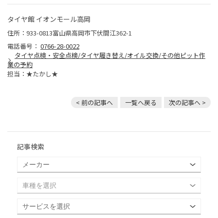
タイヤ館 イオンモール高岡
住所：933-0813富山県高岡市下伏間江362-1
電話番号：
0766-28-0022
タイヤ点検・安全点検/タイヤ履き替え/オイル交換/その他ピット作
業の予約
担当：★たかし★
< 前の記事へ
一覧へ戻る
次の記事へ >
記事検索