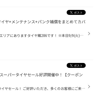
タイヤ+メンテナンス+パンク補償をまとめてカバ
皆さまこんにちは、仙台市の長町エリアにありますタイヤ館286です！ ※本日9/9(火)は定休日となります。 タイヤの購入をお考えの皆様へ、“タイヤの新しい購入方法”のご案内です。 「サブスクリプション（サブスク）」というワードを聞いたことがあると思います。 今回はタイヤのサブスクについてご紹...
き】スーパータイヤセール好評開催中！【クーポン
9/4（木）より開催中のスーパータイヤセール！ ご好評いただき、多くのお客様にご来店いただいております！ タイヤサイズ別に3,000円～20,000円引きになるお得なクーポンを配信中！ また、秋のメンテナンスの嬉しいメンテナンス用品10％割引クーポンも！ コクピット・タイヤ館アプリをインストール...