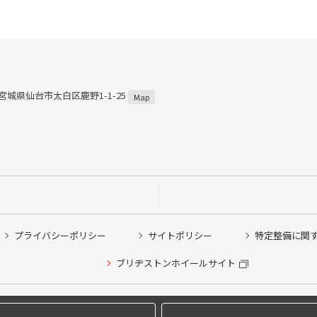
3 宮城県仙台市太白区鹿野1-1-25
Map
プライバシーポリシー
サイトポリシー
特定整備に関
他ピット作業の予約
ブリヂストンホイールサイト
希望のクローク契約会員の方はこちらを選択ください
の方はご利用いただけません
Copyright © 2024 Bridgestone Retail Co.,Ltd. All rights Reserved.