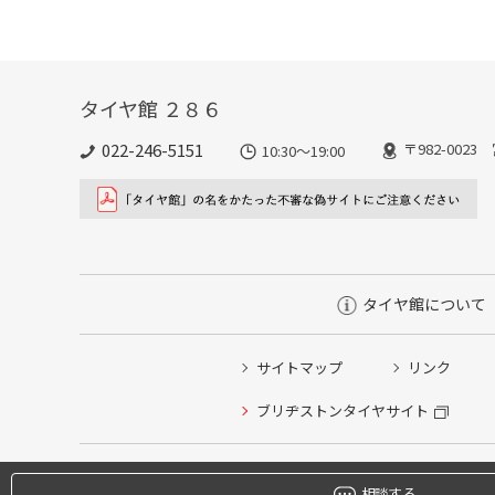
タイヤ館 ２８６
022-246-5151
〒982-002
10:30～19:00
タイヤ館について
サイトマップ
リンク
タイヤ点検・安全点検/タイヤ履き替え/オイル交換/その
ブリヂストンタイヤサイト
クローク契約会員専用タイヤ履き替え※タイヤ履き替えを
本日のタイヤ履き替え順番待ち予約 ※クローク契約会員
相談する