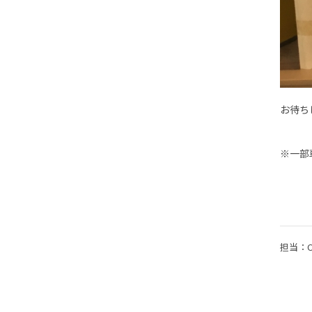
お待ちし
※一部
担当：