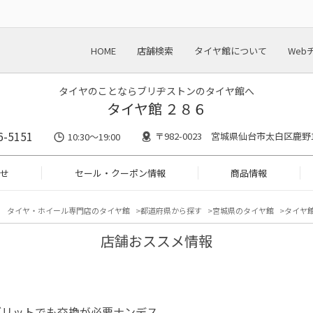
HOME
店舗検索
タイヤ館について
Web
タイヤのことならブリヂストンのタイヤ館へ
タイヤ館 ２８６
6-5151
〒982-0023 宮城県仙台市太白区鹿野1-
10:30～19:00
せ
セール・クーポン情報
商品情報
タイヤ・ホイール専門店のタイヤ館
都道府県から探す
宮城県のタイヤ館
タイヤ館
店舗おススメ情報
ブリットでも交換が必要ナンデス。