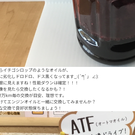
らイチゴシロップのようなオイルが、
に劣化しドロドロ、ドス黒くなってます_:(´ཀ`」 ∠):
眼に見えますね！性能ダウンは確定！！！
像を見たら交換したくなるかも？！
2万km毎の交換が目安、理想です。
けてエンジンオイルと一緒に交換してみませんか？
な交換で良好状態保ちましょう！