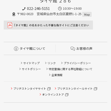
タイヤ館 ２８６
022-246-5151
10:30～19:00
〒982-0023 宮城県仙台市太白区鹿野1-1-25
Map
タイヤ館について
お客様の声
サイトマップ
リンク
プライバシーポリシー
サイトポリシー
特定整備に関する弊社取組について
企業情報
ブリヂストンタイヤサイト
ブリヂストンホイールサイト
タイヤ点検・安全点検/タイヤ履き替え/オイル交換/その他
ピット作業の予約
オンラインストア
クローク契約会員専用タイヤ履き替え※タイヤ履き替えを
希望のクローク契約会員の方はこちらを選択ください