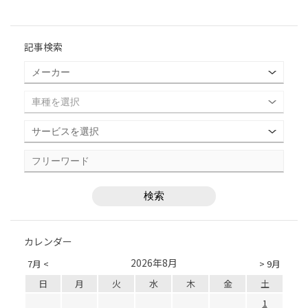
記事検索
カレンダー
2026年8月
7月 <
> 9月
日
月
火
水
木
金
土
1