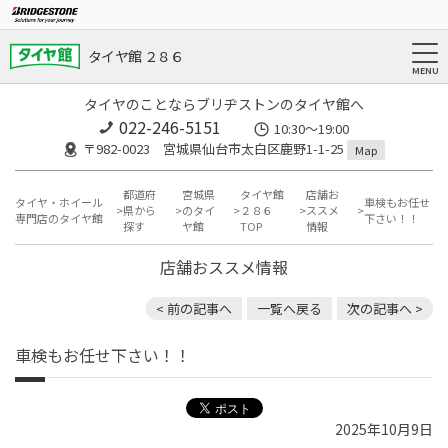
タイヤ館 ２８６
タイヤのことならブリヂストンのタイヤ館へ
022-246-5151
10:30～19:00
〒982-0023 宮城県仙台市太白区鹿野1-1-25
Map
都道府
宮城県
タイヤ館
店舗お
タイヤ・ホイール
車検もお任せ
県から
のタイ
２８６
ススメ
専門店のタイヤ館
下さい！！
探す
ヤ館
TOP
情報
店舗おススメ情報
< 前の記事へ
一覧へ戻る
次の記事へ >
車検もお任せ下さい！！
2025年10月9日