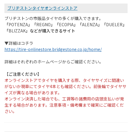
ブリヂストンタイヤオンラインストア
ブリヂストンの市販品タイヤの多くが購入できます。
「
POTENZA
」「
REGNO
」「
ECOPIA
」「
ALENZA
」「
DUELER
」
「
BLIZZAK
」などが購入できるサイト
▼詳細はコチラ
https://tire-onlinestore.bridgestone.co.jp/home/
詳細はそれぞれのホームページからご確認ください。
【
ご注意ください
】
オンラインストアでタイヤを購入する際、タイヤサイズに間違い
がないか現車にてタイヤ
4
本とも確認ください。前後輪でタイヤサ
イズが異なる場合があります。
オンライン決済した場合でも、工賃等の諸費用の店頭支払いが発
生する場合があります。注意事項・備考欄まで確実にご確認くだ
さい。