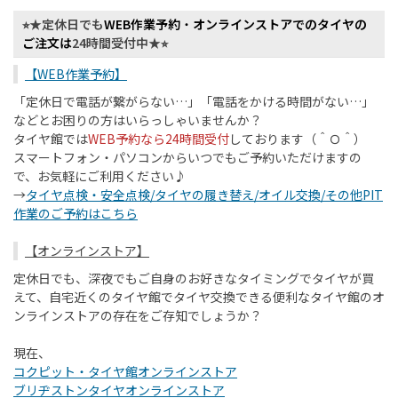
⭐︎★定休日でも
WEB作業予約
・
オンラインストアでのタイヤの
ご注文は
24時間受付中★⭐︎
【WEB作業予約】
「定休日で電話が繋がらない…」「電話をかける時間がない…」
などとお困りの方はいらっしゃいませんか？
タイヤ館では
WEB予約なら24時間受付
しております（＾Ｏ＾）
スマートフォン・パソコンからいつでもご予約いただけますの
で、お気軽にご利用ください♪
→
タイヤ点検・安全点検/タイヤの履き替え/オイル交換/その他PIT
作業のご予約はこちら
【オンラインストア】
定休日でも、深夜でもご自身のお好きなタイミングでタイヤが買
えて、自宅近くのタイヤ館でタイヤ交換できる便利なタイヤ館のオ
ンラインストアの存在をご存知でしょうか？
現在、
コクピット・タイヤ館オンラインストア
ブリヂストンタイヤオンラインストア