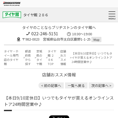
タイヤ館 ２８６
タイヤのことならブリヂストンのタイヤ館へ
022-246-5151
10:30～19:00
〒982-0023 宮城県仙台市太白区鹿野1-1-25
Map
タイヤ・ホ
都道
宮城
タイヤ
店舗
【本日9/10定休日】いつでもタ
イール専門
府県
県の
館 ２
おス
イヤが買えるオンラインストア
店のタイヤ
から
タイ
８６
スメ
24時間営業中♪
館
探す
ヤ館
TOP
情報
店舗おススメ情報
< 前の記事へ
一覧へ戻る
次の記事へ >
【本日9/10定休日】いつでもタイヤが買えるオンラインス
トア24時間営業中♪