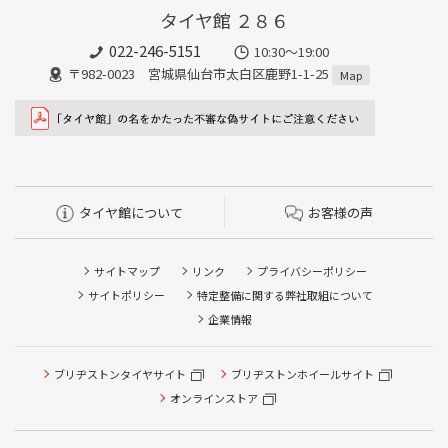
タイヤ館 ２８６
022-246-5151
10:30～19:00
〒982-0023 宮城県仙台市太白区鹿野1-1-25
Map
タイヤ館について
お客様の声
サイトマップ
リンク
プライバシーポリシー
サイトポリシー
特定整備に関する弊社取組について
企業情報
タイヤ点検・安全点検/タイヤ履き替え/オイル交換/その他
ブリヂストンタイヤサイト
ブリヂストンホイールサイト
ピット作業の予約
オンラインストア
クローク契約会員専用タイヤ履き替え※タイヤ履き替えを
希望のクローク契約会員の方はこちらを選択ください