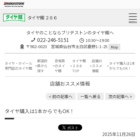
タイヤ館 ２８６
タイヤのことならブリヂストンのタイヤ館へ
022-246-5151
10:30～19:00
〒982-0023 宮城県仙台市太白区鹿野1-1-25
Map
都道府
宮城県
タイヤ館
店舗お
タイヤ・ホイール
タイヤ購入は1本
県から
のタイ
２８６
ススメ
専門店のタイヤ館
からでもOK！
探す
ヤ館
TOP
情報
店舗おススメ情報
< 前の記事へ
一覧へ戻る
次の記事へ >
タイヤ購入は1本からでもOK！
2025年11月26日