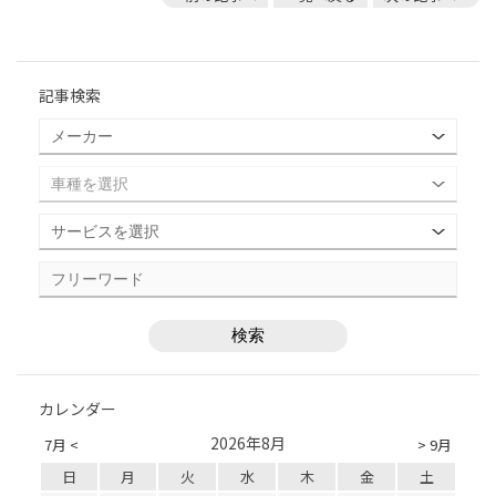
記事検索
カレンダー
2026年8月
7月 <
> 9月
日
月
火
水
木
金
土