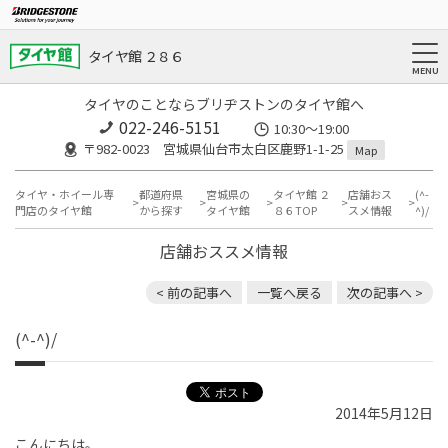
タイヤ館 ２８６
タイヤのことならブリヂストンのタイヤ館へ
022-246-5151
10:30～19:00
〒982-0023 宮城県仙台市太白区鹿野1-1-25
Map
タイヤ・ホイール専
都道府県
宮城県の
タイヤ館 ２
店舗おス
(^-
門店のタイヤ館
から探す
タイヤ館
８６TOP
スメ情報
^)/
店舗おススメ情報
< 前の記事へ
一覧へ戻る
次の記事へ >
(^-^)/
2014年5月12日
こんにちは。