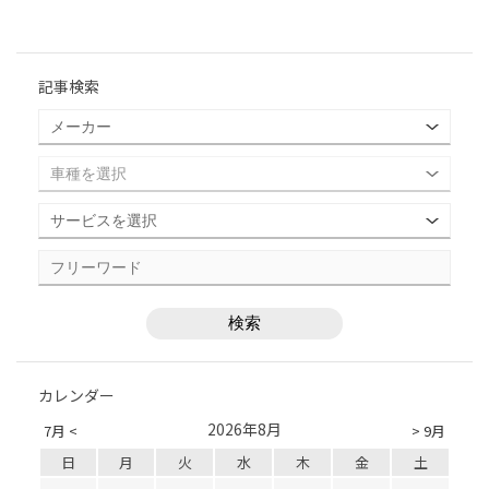
記事検索
カレンダー
2026年8月
7月 <
> 9月
日
月
火
水
木
金
土