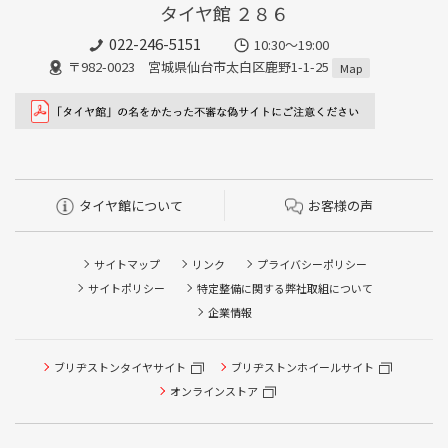
タイヤ館 ２８６
022-246-5151
10:30～19:00
〒982-0023 宮城県仙台市太白区鹿野1-1-25
Map
タイヤ館について
お客様の声
サイトマップ
リンク
プライバシーポリシー
サイトポリシー
特定整備に関する弊社取組について
企業情報
タイヤ点検・安全点検/タイヤ履き替え/オイル交換/その他
ブリヂストンタイヤサイト
ブリヂストンホイールサイト
ピット作業の予約
オンラインストア
クローク契約会員専用タイヤ履き替え※タイヤ履き替えを
希望のクローク契約会員の方はこちらを選択ください